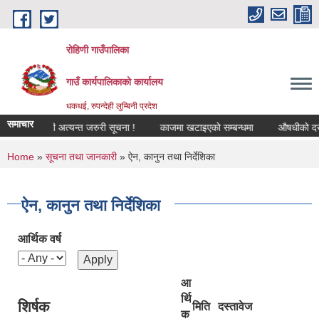
Skip to main content
रोहिणी गाउँपालिका
गाउँ कार्यपालिकाको कार्यालय
धकधई, रुपन्देही लुम्बिनी प्रदेश
समाचार
रण सम्बन्धी अत्यन्त जरुरी सूचना !
काजमा खटाइएको सम्बन्धमा
औषधीको दररेट उपल
You are here
Home
»
सूचना तथा जानकारी
» ऐन, कानुन तथा निर्देशिका
ऐन, कानुन तथा निर्देशिका
आर्थिक वर्ष
आ
र्थि
शिर्षक
मिति
दस्तावेज
क