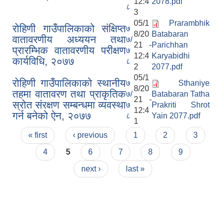
12:4
2078.pdf
८
3
05/1
Prarambhik
रोहिणी गाउँपालिकाको संक्षिप्त
७
8/20
Batabaran
वातावरणीय अध्ययन तथा
७/
21 -
Parichhan
प्रारम्भिक वातावरणीय परीक्षण
७
12:4
Karyabidhi
कार्यविधि, २०७७
८
2
2077.pdf
05/1
रोहिणी गाउँपालिकाको स्थानीय
७
Sthaniye
8/20
तहमा वातावरण तथा प्राकृतिक
७/
Batabaran Tatha
21 -
स्रोत संरक्षण सम्बन्धमा व्यवस्था
७
Prakriti Shrot
12:4
गर्न बनेको ऐन, २०७७
८
Yain 2077.pdf
1
Pages
« first
‹ previous
1
2
3
4
5
6
7
8
9
next ›
last »