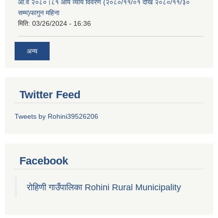
आ.व २०८०।८१ आय व्याय विवरण (२०८०/११/०१ देखि २०८०/११/३०
सम्म)फागुन महिना
मिति:
03/26/2024 - 16:36
अन्य
Twitter Feed
Tweets by Rohini39526206
Facebook
रोहिणी गाउँपालिका Rohini Rural Municipality