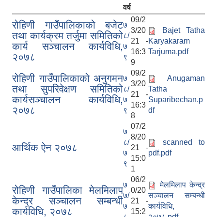
वर्ष
09/2
रोहिणी गाउँपालिकाको बजेट
७
3/20
Bajet Tatha
तथा कार्यक्रम तर्जुमा समितिको
८/
21 -
Karyakaram
कार्य सञ्चालन कार्यविधि,
७
16:3
Tarjuma.pdf
२०७८
९
9
09/2
रोहिणी गाउँपालिकाको अनुगमन
७
Anugaman
3/20
तथा सुपरिवेक्षण समितिको
८/
Tatha
21 -
कार्यसञ्चालन कार्यविधि,
७
Suparibechan.p
16:3
२०७८
९
df
8
07/2
७
8/20
८/
scanned to
आर्थिक ऐन २०७८
21 -
७
pdf.pdf
15:0
९
1
06/2
७
मेलमिलाप केन्द्र
रोहिणी गाउँपालिका मेलमिलाप
0/20
७/
सञ्चालन सम्बन्धी
केन्द्र सञ्चालन सम्बन्धी
21 -
७
कार्यविधि,
कार्यविधि, २०७८
15:2
८
२०७८.pdf