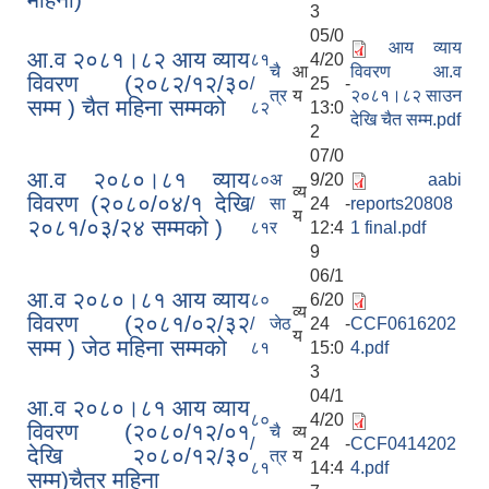
3
05/0
आय व्याय
आ.व २०८१।८२ आय व्याय
८१
4/20
चै
आ
विवरण आ.व
विवरण (२०८२/१२/३०
/
25 -
त्र
य
२०८१।८२ साउन
सम्म ) चैत महिना सम्मको
८२
13:0
देखि चैत सम्म.pdf
2
07/0
आ.व २०८०।८१ व्याय
८०
अ
9/20
aabi
व्य
विवरण (२०८०/०४/१ देखि
/
सा
24 -
reports20808
य
२०८१/०३/२४ सम्मको )
८१
र
12:4
1 final.pdf
9
06/1
आ.व २०८०।८१ आय व्याय
८०
6/20
व्य
विवरण (२०८१/०२/३२
/
जेठ
24 -
CCF0616202
य
सम्म ) जेठ महिना सम्मको
८१
15:0
4.pdf
3
04/1
आ.व २०८०।८१ आय व्याय
८०
4/20
विवरण (२०८०/१२/०१
चै
व्य
/
24 -
CCF0414202
देखि २०८०/१२/३०
त्र
य
८१
14:4
4.pdf
सम्म)चैत्र महिना