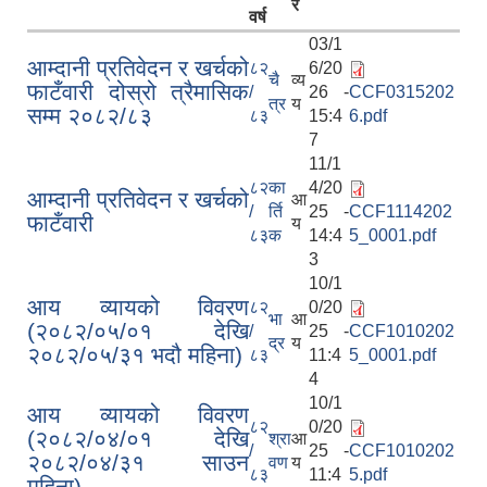
र
वर्ष
03/1
आम्दानी प्रतिवेदन र खर्चको
८२
6/20
चै
व्य
फाटँवारी दोस्रो त्रैमासिक
/
26 -
CCF0315202
त्र
य
सम्म २०८२/८३
८३
15:4
6.pdf
7
11/1
८२
का
4/20
आम्दानी प्रतिवेदन र खर्चको
आ
/
र्ति
25 -
CCF1114202
फाटँवारी
य
८३
क
14:4
5_0001.pdf
3
10/1
आय व्यायको विवरण
८२
0/20
भा
आ
(२०८२/०५/०१ देखि
/
25 -
CCF1010202
द्र
य
२०८२/०५/३१ भदौ महिना)
८३
11:4
5_0001.pdf
4
10/1
आय व्यायको विवरण
८२
0/20
(२०८२/०४/०१ देखि
श्रा
आ
/
25 -
CCF1010202
२०८२/०४/३१ साउन
वण
य
८३
11:4
5.pdf
महिना)