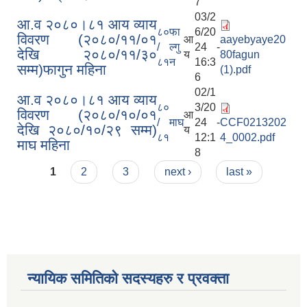
7
03/2
आ.व २०८०।८१ आय व्याय
८०
फा
6/20
विवरण (२०८०/११/०१
आ
aayebyaye20
/
ल्गु
24 -
देखि २०८०/११/३०
य
80fagun
८१
न
16:3
सम्म)फागुन महिना
(1).pdf
6
02/1
आ.व २०८०।८१ आय व्याय
८०
3/20
विवरण (२०८०/१०/०१
आ
/
माघ
24 -
CCF0213202
देखि २०८०/१०/२९ सम्म)
य
८१
12:1
4_0002.pdf
माघ महिना
8
Pages
1
2
3
next ›
last »
न्यायिक समितिको सदस्यहरु र प्रवक्ता