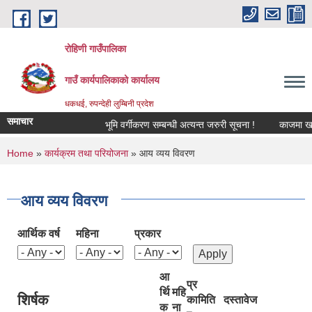
Skip to main content
रोहिणी गाउँपालिका
गाउँ कार्यपालिकाको कार्यालय
धकधई, रुपन्देही लुम्बिनी प्रदेश
समाचार
भूमि वर्गीकरण सम्बन्धी अत्यन्त जरुरी सूचना !
काजमा खटाइएको
You are here
Home
»
कार्यक्रम तथा परियोजना
» आय व्यय विवरण
आय व्यय विवरण
आर्थिक वर्ष
महिना
प्रकार
आ
प्र
र्थि
महि
शिर्षक
का
मिति
दस्तावेज
क
ना