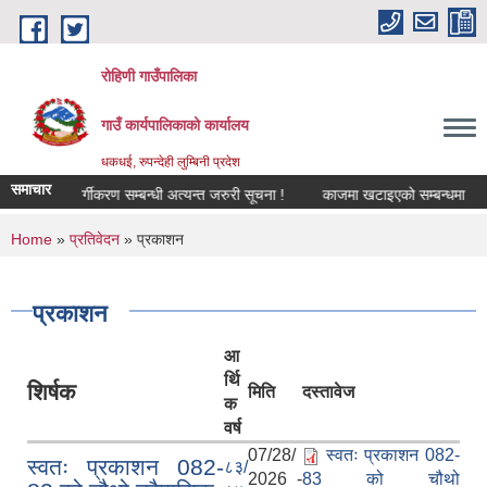
Skip to main content
रोहिणी गाउँपालिका
गाउँ कार्यपालिकाको कार्यालय
धकधई, रुपन्देही लुम्बिनी प्रदेश
समाचार
भूमि वर्गीकरण सम्बन्धी अत्यन्त जरुरी सूचना !
काजमा खटाइएको सम्बन्धमा
औष
You are here
Home
»
प्रतिवेदन
» प्रकाशन
प्रकाशन
आ
र्थि
शिर्षक
मिति
दस्तावेज
क
वर्ष
07/28/
स्वतः प्रकाशन 082-
स्वतः प्रकाशन 082-
८३/
2026 -
83 को चौथो