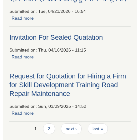
Submitted on:
Tue, 04/21/2026 - 16:54
Read more
about श्रम संसार प्रणालीमा आवद्ध हुने सम्बन्धी सूचना।
Invitation For Sealed Quatation
Submitted on:
Thu, 04/16/2026 - 11:15
Read more
about Invitation For Sealed Quatation
Request for Quotation for Hiring a Firm
for Skill Development Training Road
Repair Maintenance
Submitted on:
Sun, 03/09/2025 - 14:52
Read more
about Request for Quotation for Hiring a Firm for Skill
Development Training Road Repair Maintenance
Pages
1
2
next ›
last »