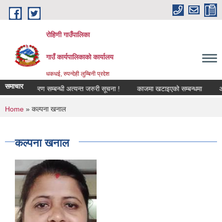
Skip to main content
रोहिणी गाउँपालिका
गाउँ कार्यपालिकाको कार्यालय
धकधई, रुपन्देही लुम्बिनी प्रदेश
समाचार
भूमि वर्गीकरण सम्बन्धी अत्यन्त जरुरी सूचना !
काजमा खटाइएको सम्बन्धमा
औषधीको
You are here
Home
» कल्पना खनाल
कल्पना खनाल