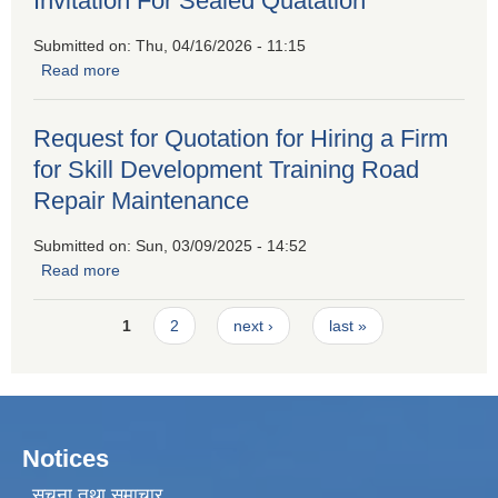
Invitation For Sealed Quatation
Submitted on:
Thu, 04/16/2026 - 11:15
Read more
about Invitation For Sealed Quatation
Request for Quotation for Hiring a Firm
for Skill Development Training Road
Repair Maintenance
Submitted on:
Sun, 03/09/2025 - 14:52
Read more
about Request for Quotation for Hiring a Firm for Skill
Development Training Road Repair Maintenance
Pages
1
2
next ›
last »
Notices
सूचना तथा समाचार