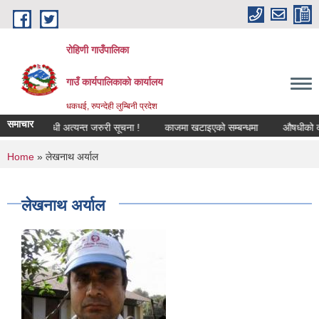
Skip to main content
रोहिणी गाउँपालिका
गाउँ कार्यपालिकाको कार्यालय
धकधई, रुपन्देही लुम्बिनी प्रदेश
समाचार
ीकरण सम्बन्धी अत्यन्त जरुरी सूचना !
काजमा खटाइएको सम्बन्धमा
औषधीको दररेट उ
You are here
Home
» लेखनाथ अर्याल
लेखनाथ अर्याल