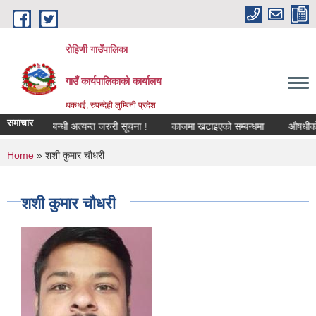
Skip to main content
रोहिणी गाउँपालिका
गाउँ कार्यपालिकाको कार्यालय
धकधई, रुपन्देही लुम्बिनी प्रदेश
समाचार
्गीकरण सम्बन्धी अत्यन्त जरुरी सूचना !
काजमा खटाइएको सम्बन्धमा
औषधीको दररेट
You are here
Home
» शशी कुमार चौधरी
शशी कुमार चौधरी