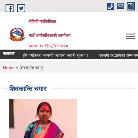
Skip to main content
रोहिणी गाउँपालिका
गाउँ कार्यपालिकाको कार्यालय
धकधई, रुपन्देही लुम्बिनी प्रदेश
समाचार
 !
भूमि वर्गीकरण सम्बन्धी अत्यन्त जरुरी सूचना !
काजमा खटाइएको सम्बन्धमा
You are here
Home
» शिवकान्ति चमार
शिवकान्ति चमार