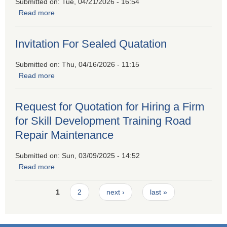
Submitted on:
Tue, 04/21/2026 - 16:54
Read more
about श्रम संसार प्रणालीमा आवद्ध हुने सम्बन्धी सूचना।
Invitation For Sealed Quatation
Submitted on:
Thu, 04/16/2026 - 11:15
Read more
about Invitation For Sealed Quatation
Request for Quotation for Hiring a Firm
for Skill Development Training Road
Repair Maintenance
Submitted on:
Sun, 03/09/2025 - 14:52
Read more
about Request for Quotation for Hiring a Firm for Skill
Development Training Road Repair Maintenance
Pages
1
2
next ›
last »