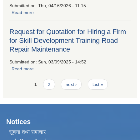
Submitted on:
Thu, 04/16/2026 - 11:15
Read more
about Invitation For Sealed Quatation
Request for Quotation for Hiring a Firm
for Skill Development Training Road
Repair Maintenance
Submitted on:
Sun, 03/09/2025 - 14:52
Read more
about Request for Quotation for Hiring a Firm for Skill
Development Training Road Repair Maintenance
Pages
1
2
next ›
last »
Notices
सूचना तथा समाचार