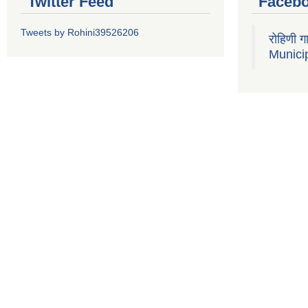
Twitter Feed
Faceb
Tweets by Rohini39526206
रोहिणी 
Municip