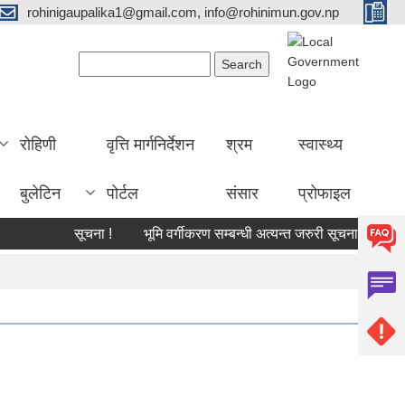
rohinigaupalika1@gmail.com, info@rohinimun.gov.np
Search form
Search
रोहिणी
वृत्ति मार्गनिर्देशन
श्रम
स्वास्थ्य
बुलेटिन
पोर्टल
संसार
प्रोफाइल
सूचना !
भूमि वर्गीकरण सम्बन्धी अत्यन्त जरुरी सूचना !
काजमा ख