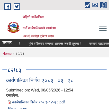
Skip to main content
रोहिणी गाउँपालिका
गाउँ कार्यपालिकाको कार्यालय
धकधई, रुपन्देही लुम्बिनी प्रदेश
समाचार
सूचना !
भूमि वर्गीकरण सम्बन्धी अत्यन्त जरुरी सूचना !
काजमा खटाइएको सम्बन
You are here
Home
» ८२/८३
८२/८३
कार्यपालिका निर्णय २०८३।०३।२८
Submitted on:
Wed, 08/05/2026 - 12:54
दस्तावेज:
कार्यपालिका निर्णय २०८३-‍०४-२८.pdf
Read more
about कार्यपालिका निर्णय २०८३।०३।२८