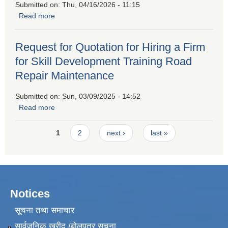
Submitted on:
Thu, 04/16/2026 - 11:15
Read more
about Invitation For Sealed Quatation
Request for Quotation for Hiring a Firm
for Skill Development Training Road
Repair Maintenance
Submitted on:
Sun, 03/09/2025 - 14:52
Read more
about Request for Quotation for Hiring a Firm for Skill
Development Training Road Repair Maintenance
Pages
1
2
next ›
last »
Notices
सूचना तथा समाचार
सार्वजनिक खरीद /बोलपत्र सूचना