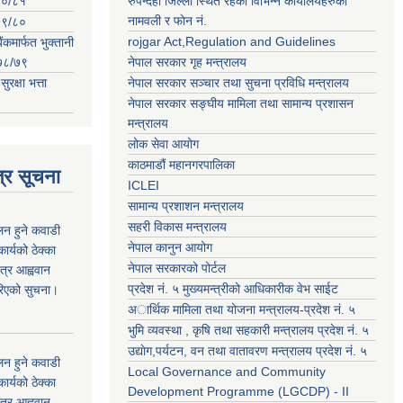
०८०/८१
रुपन्देही जिल्ला स्थित रहेका विभिन्न कार्यालयहरुको
नामवली र फाेन न‌ं.
०७९/८०
rojgar Act,Regulation and Guidelines
ंकमार्फत भुक्तानी
२०७८/७९
नेपाल सरकार गृह मन्त्रालय
क्षा भत्ता
नेपाल सरकार सञ्चार तथा सुचना प्रविधि मन्त्रालय
नेपाल सरकार सङ्घीय मामिला तथा सामान्य प्रशासन
मन्त्रालय
लोक सेवा आयोग
काठमाडौं महानगरपालिका
्र सूचना
ICLEI
सामान्य प्रशाशन मन्त्रालय
सहरी विकास मन्त्रालय
कलन हुने कवाडी
नेपाल कानुन आयोग
र्यको ठेक्का
नेपाल सरकारको पोर्टल
त्र आह्ववान
प्रदेश नं. ५ मुख्यमन्त्रीको आधिकारीक वेभ साईट
रिएको सुचना।
अार्थिक मामिला तथा योजना मन्त्रालय-प्रदेश नं. ५
भुमि व्यवस्था , कृषि तथा सहकारी मन्त्रालय प्रदेश नं. ५
उद्याेग,पर्यटन, वन तथा वातावरण मन्त्रालय प्रदेश नं. ५
कलन हुने कवाडी
Local Governance and Community
र्यको ठेक्का
Development Programme (LGCDP) - II
त्र आह्ववान