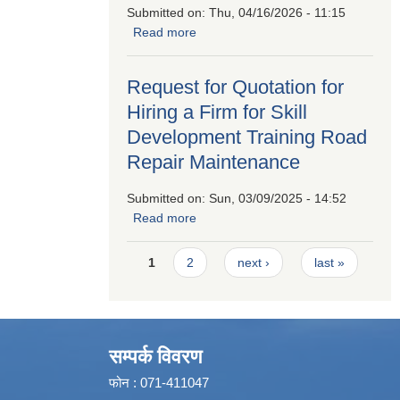
Submitted on:
Thu, 04/16/2026 - 11:15
Read more
about Invitation For Sealed
Quatation
Request for Quotation for
Hiring a Firm for Skill
Development Training Road
Repair Maintenance
Submitted on:
Sun, 03/09/2025 - 14:52
Read more
about Request for Quotation for
Hiring a Firm for Skill Development
Pages
Training Road Repair Maintenance
1
2
next ›
last »
सम्पर्क विवरण
फोन : 071-411047