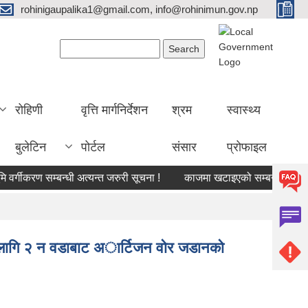
rohinigaupalika1@gmail.com, info@rohinimun.gov.np
Search form
Search
रोहिणी
वृत्ति मार्गनिर्देशन
श्रम
स्वास्थ्य
बुलेटिन
पोर्टल
संसार
प्रोफाइल
करण सम्बन्धी अत्यन्त जरुरी सूचना !
काजमा खटाइएको सम्बन्धमा
औषधीक
रीका लागि २ न वडाबाट अार्टिजन वाेर जडानको