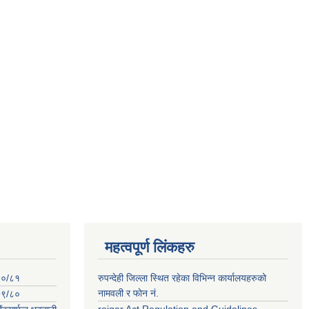
महत्वपूर्ण लिंकहरु
०८०/८१
रुपन्देही जिल्ला स्थित रहेका विभिन्न कार्यालयहरुको
नामवली र फाेन न‌ं.
०७९/८०