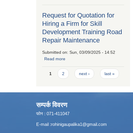
Quatation
Request for Quotation for
Hiring a Firm for Skill
Development Training Road
Repair Maintenance
Submitted on:
Sun, 03/09/2025 - 14:52
Read more
about Request for Quotation for
Hiring a Firm for Skill Development
Pages
Training Road Repair Maintenance
1
2
next ›
last »
सम्पर्क विवरण
फोन : 071-411047
E-mail :
rohinigaupalika1@gmail.com