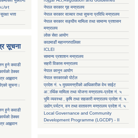
rojgar Act,Regulation and Guidelines
ंकमार्फत भुक्तानी
२०७८/७९
नेपाल सरकार गृह मन्त्रालय
क्षा भत्ता
नेपाल सरकार सञ्चार तथा सुचना प्रविधि मन्त्रालय
नेपाल सरकार सङ्घीय मामिला तथा सामान्य प्रशासन
मन्त्रालय
लोक सेवा आयोग
काठमाडौं महानगरपालिका
्र सूचना
ICLEI
सामान्य प्रशाशन मन्त्रालय
सहरी विकास मन्त्रालय
कलन हुने कवाडी
नेपाल कानुन आयोग
र्यको ठेक्का
नेपाल सरकारको पोर्टल
त्र आह्ववान
प्रदेश नं. ५ मुख्यमन्त्रीको आधिकारीक वेभ साईट
रिएको सुचना।
अार्थिक मामिला तथा योजना मन्त्रालय-प्रदेश नं. ५
भुमि व्यवस्था , कृषि तथा सहकारी मन्त्रालय प्रदेश नं. ५
उद्याेग,पर्यटन, वन तथा वातावरण मन्त्रालय प्रदेश नं. ५
कलन हुने कवाडी
Local Governance and Community
र्यको ठेक्का
Development Programme (LGCDP) - II
त्र आह्ववान