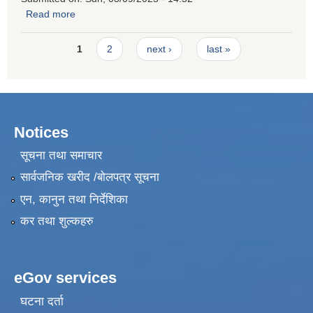
Read more
about Request for Quotation for Hiring a Firm for Skill
Development Training Road Repair Maintenance
Pages
1
2
next ›
last »
Notices
सूचना तथा समाचार
सार्वजनिक खरीद /बोलपत्र सूचना
एन, कानुन तथा निर्देशिका
कर तथा शुल्कहरु
eGov services
घटना दर्ता