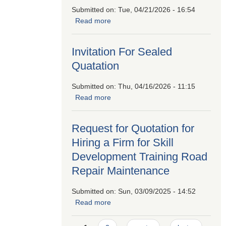
Submitted on:
Tue, 04/21/2026 - 16:54
Read more
about श्रम संसार प्रणालीमा आवद्ध हुने
सम्बन्धी सूचना।
Invitation For Sealed
Quatation
Submitted on:
Thu, 04/16/2026 - 11:15
Read more
about Invitation For Sealed
Quatation
Request for Quotation for
Hiring a Firm for Skill
Development Training Road
Repair Maintenance
Submitted on:
Sun, 03/09/2025 - 14:52
Read more
about Request for Quotation for
Hiring a Firm for Skill Development
Training Road Repair Maintenance