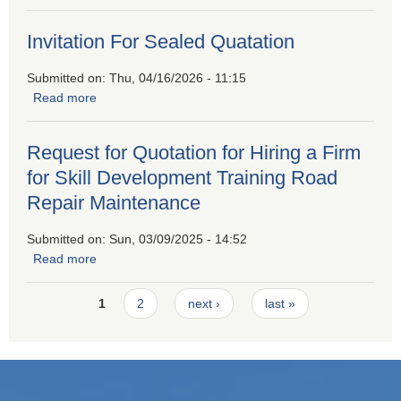
Invitation For Sealed Quatation
Submitted on:
Thu, 04/16/2026 - 11:15
Read more
about Invitation For Sealed Quatation
Request for Quotation for Hiring a Firm
for Skill Development Training Road
Repair Maintenance
Submitted on:
Sun, 03/09/2025 - 14:52
Read more
about Request for Quotation for Hiring a Firm for Skill
Development Training Road Repair Maintenance
Pages
1
2
next ›
last »