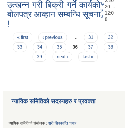
2/20
उत्खन्न गरी बिक्री गर्ने कार्यको
६/
20 -
७
बोलपत्र आव्हान सम्बन्धि सूचना
12:0
७
8
!
Pages
« first
‹ previous
…
31
32
33
34
35
36
37
38
39
next ›
last »
न्यायिक समितिको सदस्यहरु र प्रवक्ता
न्यायिक समितिको संयोजक :
श्री शिवकान्ति चमार