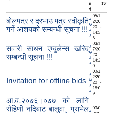
व
वेज
र्ष
05/1
७
बोलपत्र र दरभाउ पत्र स्वीकृति
2/20
६/
20 -
गर्ने आशयको सम्बन्धी सूचना !!!
७
14:3
७
6
03/1
७
सवारी साधन एम्बुलेन्स खरिद
7/20
६/
20 -
सम्बन्धी सूचना !!!
७
14:2
७
0
03/1
७
2/20
Invitation for offline bids
६/
20 -
७
18:0
७
9
आ.व.२०७६।०७७ को लागि
रोहिणी नदिबाट बालुवा¸ ग्राभेल
03/0
७