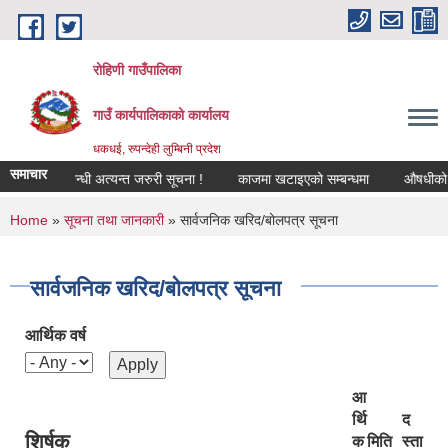
Skip to main content
रोहिणी गाउँपालिका
गाउँ कार्यपालिकाको कार्यालय
धकधई, रुपन्देही लुम्बिनी प्रदेश
समाचार
गीकरण सम्बन्धी अत्यन्त जरुरी सूचना !
काजमा खटाइएको सम्बन्धमा
औषधीको दररेट 
You are here
Home
»
सूचना तथा जानकारी
» सार्वजनिक खरिद/बोलपत्र सूचना
सार्वजनिक खरिद/बोलपत्र सूचना
आर्थिक वर्ष
आ
र्थि
द
शिर्षक
क
मिति
स्ता