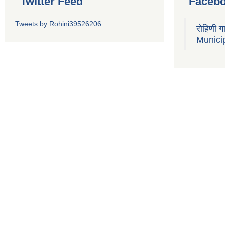
Twitter Feed
Faceb
Tweets by Rohini39526206
रोहिणी 
Municip