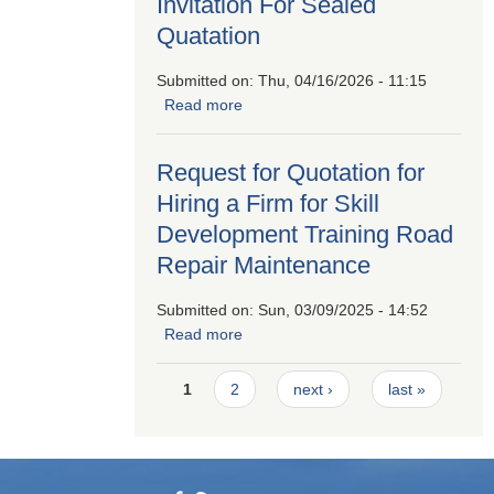
Invitation For Sealed
Quatation
Submitted on:
Thu, 04/16/2026 - 11:15
Read more
about Invitation For Sealed
Quatation
Request for Quotation for
Hiring a Firm for Skill
Development Training Road
Repair Maintenance
Submitted on:
Sun, 03/09/2025 - 14:52
Read more
about Request for Quotation for
Hiring a Firm for Skill Development
Pages
Training Road Repair Maintenance
1
2
next ›
last »