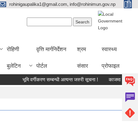
rohinigaupalika1@gmail.com, info@rohinimun.gov.np
Search form
Search
रोहिणी
वृत्ति मार्गनिर्देशन
श्रम
स्वास्थ्य
बुलेटिन
पोर्टल
संसार
प्रोफाइल
भूमि वर्गीकरण सम्बन्धी अत्यन्त जरुरी सूचना !
काजमा खटाइएको सम्बन्